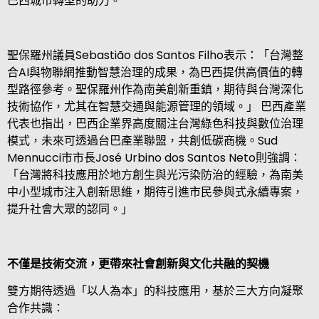
巴西城市轉型的助力。
聖保羅州議員
Sebastião dos Santos Filho
表示：「台灣整
合
AI
與物聯網推動智慧治理的成果，為巴西提供高價值的轉
型路徑參考。聖保羅州作為南美創新重鎮，期待與台灣深化
技術協作，尤其在智慧交通與能源管理的領域。」 巴西產業
代表也指出，巴西企業界高度關注台灣綠色科技與數位治理
模式，未來可透過台巴產業聯盟，共創低碳商機。
Sud
Mennucci
市市長
José Urbino dos Santos Neto
則強調：
「台灣將科技應用於地方創生與光污染防治的經驗，為南美
中小型城市注入創新思維，期待引進市民參與式永續專案，
提升社會大眾的認同。」
不僅是技術交流，更帶來社會創新與文化共融的契機
雙方期待透過
「
以人為本
」
的科技應用，基於三大方向凝聚
合作共識：