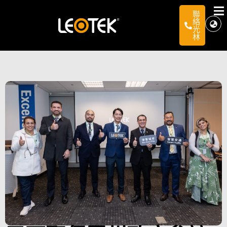
聯
絡
光
林