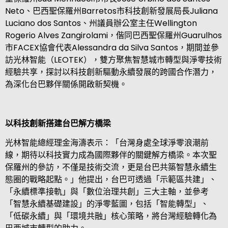
Neto
、巴西聖保羅州
Barretos
市科技創新發展局長
Juliana
Luciano dos Santos
、州議員辦公室主任
Wellington
Rogerio Alves Zangirolami
，偕同巴西聖保羅州
Guarulhos
市
FACEX
協會代表
Alessandra da Silva Santos
，期間並參
訪光林智能（
LEOTEK
），雙方聚焦智慧城市轉型與淨零技術
經驗共享，探討以科技創新驅動永續發展的跨國合作潛力，
為深化台巴夥伴關係開啟新契機。
以科技創新搭建台巴解方橋梁
光林智能總經理金海濤表示：「台灣身處全球淨零浪潮前
線，期待以科技實力成為國際夥伴的關鍵解方橋梁。本次聖
保羅州的參訪，不僅是技術交流，更是台巴共築智慧永續生
態圈的戰略起點。」他提出，台巴可透過「示範區共建」、
「永續標準接軌」與「數位治理共創」三大主軸，並參考
「智慧永續基礎建設」的淨零藍圖，包括「智能轉型」、
「低碳永續」與「環境共融」核心策略，將台灣經驗轉化為