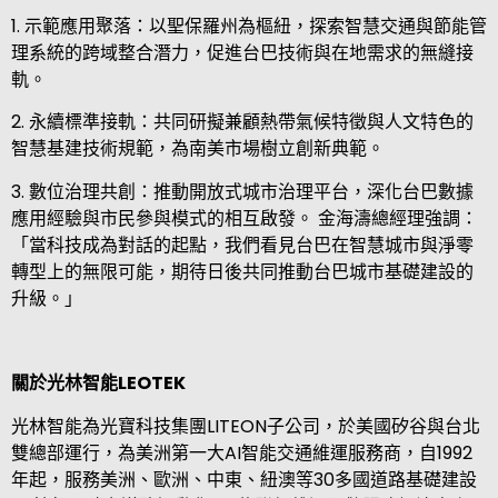
1.
示範應用聚落：以聖保羅州為樞紐，探索智慧交通與節能管
理系統的跨域整合潛力，促進台巴技術與在地需求的無縫接
軌。
2.
永續標準接軌：共同研擬兼顧熱帶氣候特徵與人文特色的
智慧基建技術規範，為南美市場樹立創新典範。
3.
數位治理共創
：推動開放式城市治理平台，深化台巴數據
應用經驗與市民參與模式的相互啟發。 金海濤總經理強調：
「當科技成為對話的起點，我們看見台巴在智慧城市與淨零
轉型上的無限可能，期待日後共同推動台巴城市基礎建設的
升級。」
關於光林智能
LEOTEK
光林智能為光寶科技集團
LITEON
子公司，於美國矽谷與台北
雙總部運行，為美洲第一大
AI
智能交通維運服務商，自
1992
年起，服務美洲、歐洲、中東、紐澳等
30
多國道路基礎建設