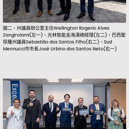
圖二、州議員辦公室主任
Wellington Rogerio Alves
Zangirolami(
左一
)
、
光林智能金海濤總經理
(
左二
)
、巴西聖
保羅州議員
Sebastião dos Santos Filho(
右二
)
、
Sud
Mennucci
市市長
José Urbino dos Santos Neto(
右一
)