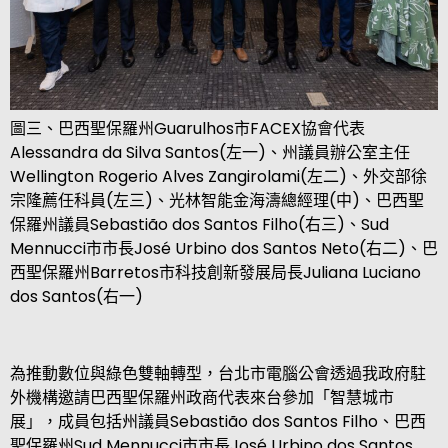
圖三、巴西聖保羅州
Guarulhos
市
FACEX
協會代表
Alessandra da Silva Santos(
左一
)
、州議員辦公室主任
Wellington Rogerio Alves Zangirolami(
左二
)
、外交部徐
宗隆薦任科員
(
左三
)
、
光林智能金海濤總經理
(
中
)
、巴西聖
保羅州議員
Sebastião dos Santos Filho(
右三
)
、
Sud
Mennucci
市市長
José Urbino dos Santos Neto(
右二
)
、巴
西聖保羅州
Barretos
市科技創新發展局長
Juliana Luciano
dos Santos(
右一
)
為推動數位與綠色雙軸轉型，台北市電腦公會透過我政府駐
外機構邀請巴西聖保羅州政商代表來台參加「智慧城市
展」，成員包括州議員
Sebastião dos Santos Filho
、巴西
聖保羅州
Sud Mennucci
市市長
José Urbino dos Santos