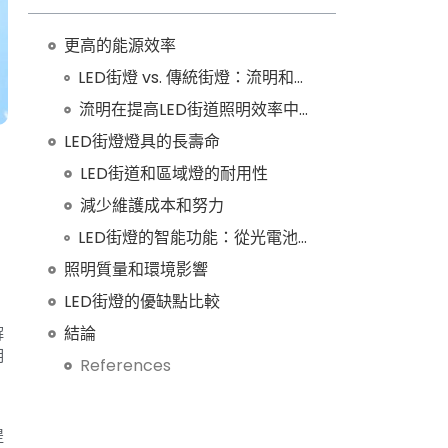
更高的能源效率
LED街燈 vs. 傳統街燈：流明和瓦特的比較
流明在提高LED街道照明效率中的作用
LED街燈燈具的長壽命
LED街道和區域燈的耐用性
減少維護成本和努力
LED街燈的智能功能：從光電池到運動傳感器
照明質量和環境影響
LED街燈的優缺點比較
結論
解
明
References
提