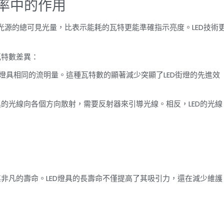
效率中的作用
源的總可見光量，比表示能耗的瓦特更能準確指示亮度。LED技術
瓦特數差異：
ED燈具相同的流明量。這種瓦特數的顯著減少突顯了LED街燈的先進效
具的光線向各個方向散射，需要反射器來引導光線。相反，LED的光線
其非凡的壽命。LED燈具的長壽命不僅提高了其吸引力，還在減少維護