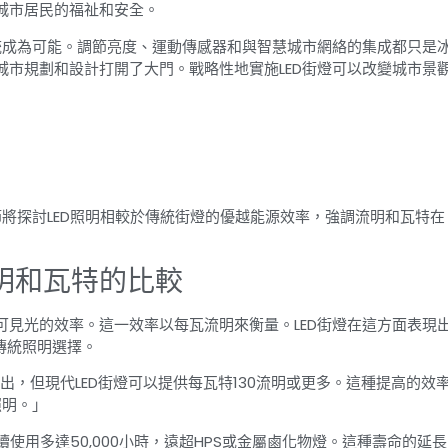
城市居民的福祉和安全。
統成為可能。調節亮度、運動傳感器和與智慧城市網絡的集成都只是
市規劃和設計打開了大門。戰略性地實施LED街燈可以改變城市景
節將探討LED照明相較於傳統街燈的優越能源效率，強調流明和瓦特在
：流明和瓦特的比較
見光的效率。這一效率以每瓦流明來衡量。LED街燈在這方面表現
傳統照明選擇。
輸出，但現代LED街燈可以提供每瓦特130流明或更多。這種提高的效
照明。」
續使用多達50,000小時，遠超HPS或金屬鹵化物燈。這種壽命的延長