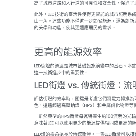
高了城市道路和人行道的可見性和安全性，促進了
此外，LED技術的靈活性使得更智能的城市照明系
山一角。這些功能不僅進一步節省能源，還為創新城
的美學和功能，使其更適應居民的需求。
更高的能源效率
LED街燈的過渡是城市基礎設施演變中的基石。本
這一技術進步中的重要性。
LED街燈 vs. 傳統街燈
評估街燈的效率時，關鍵是考慮它們將電力轉換為可
色，遠遠超過高壓鈉燈（HPS）和金屬鹵化物燈等
「雖然典型的HPS街燈每瓦特產生約100流明的光
意味著LED可以使用更少的能源提供相同或更高的
LED燈的壽命遠長於傳統街燈。一盞LED街燈可以持