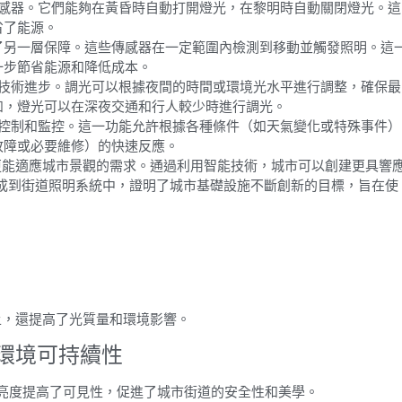
傳感器。它們能夠在黃昏時自動打開燈光，在黎明時自動關閉燈光。這
省了能源。
了另一層保障。這些傳感器在一定範圍內檢測到移動並觸發照明。這
一步節省能源和降低成本。
的技術進步。調光可以根據夜間的時間或環境光水平進行調整，確保最
如，燈光可以在深夜交通和行人較少時進行調光。
程控制和監控。這一功能允許根據各種條件（如天氣變化或特殊事件）
故障或必要維修）的快速反應。
更能適應城市景觀的需求。通過利用智能技術，城市可以創建更具響
成到街道照明系統中，證明了城市基礎設施不斷創新的目標，旨在使
上，還提高了光質量和環境影響。
和環境可持續性
度和亮度提高了可見性，促進了城市街道的安全性和美學。