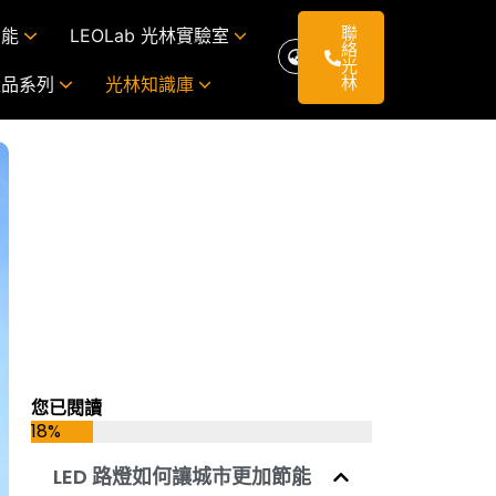
聯
智能
LEOLab 光林實驗室
絡
光
林
產品系列
光林知識庫
控制與調光，功能多元。
從市場痛點出發，打造真正解決問題的智慧號誌系統
Interlux AI智能號誌系統從市場痛點出發，針對車流壅塞、行車安全與高維運成本等問題，導入AI即時分析與車聯網技術，精準調整號誌、降低等待與事故風險。模組化設計減少人力與設備支出，預計降低10-15%碳排放。真正以用戶需求為核心，打造更聰明、更安全、更永續的城市交通。
以智慧、安全、符合國際標準的EV充電方案服務全球
您已閱讀
18%
LED 路燈如何讓城市更加節能