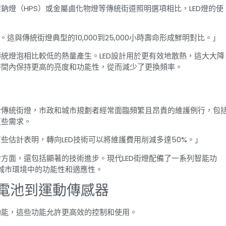
鈉燈（HPS）或金屬鹵化物燈等傳統街道照明選項相比，LED燈的使
小時。這與傳統街燈典型的10,000到25,000小時壽命形成鮮明對比。」
傳統燈泡相比較低的熱量產生。LED設計用於更有效地散熱，這大大降
時間內保持更高的亮度和功能性，從而減少了更換頻率。
於傳統街燈，市政和城市規劃者經常面臨頻繁且昂貴的維護例行，包
這些需求。
些估計表明，轉向LED技術可以將維護費用削減多達50%。」
命方面，還包括顯著的技術進步。現代LED街燈配備了一系列智能功
城市環境中的功能性和適應性。
光電池到運動傳感器
功能，這些功能允許更高效的控制和使用。