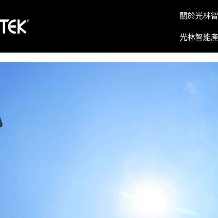
關於光林
光林智能
外殼，多樣流明與色溫選擇高品質LED路燈，照明均勻穩定
創新生態設計，藍光低於 1%，減少生態干擾。
Smart Node 智能路燈控制器
TALQ相容，支援遠端