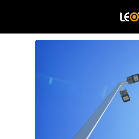
LEOLink 是 LEOTEK 新一代 AI 智慧燈聯網系統（ILS），專為城市道路照明管理而設計。系統可整合來自路燈控制器與道路基礎設施感測器的即時與歷史資料，自動偵測故障、異常與中斷情況，並啟動對應的自動化處置流程。
鋁製耐用